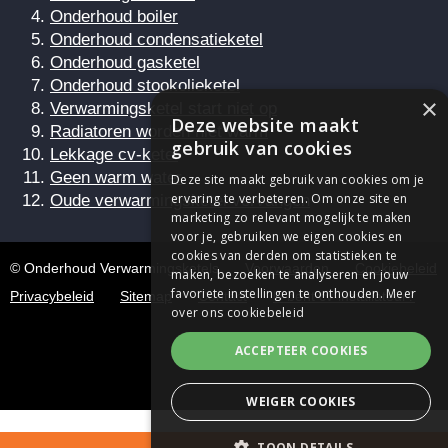
Onderhoud boiler
Onderhoud condensatieketel
Onderhoud gasketel
Onderhoud stookolieketel
×
Verwarmingsketel start niet op
Deze website maakt
Radiatoren worden niet warm
gebruik van cookies
Lekkage cv-ketel
Geen warm water
Deze site maakt gebruik van cookies om je
Oude verwarmingsketel vervangen
ervaring te verbeteren. Om onze site en
marketing zo relevant mogelijk te maken
voor je, gebruiken we eigen cookies en
cookies van derden om statistieken te
© Onderhoud Verwarmingsketels
Voorwaarden
Cookiebeleid
maken, bezoeken te analyseren en jouw
favoriete instellingen te onthouden.
Meer
Privacybeleid
Sitemap
Contact
U bent cv-installateur?
over ons cookiebeleid
ACCEPTEER COOKIES
WEIGER COOKIES
TOON DETAILS