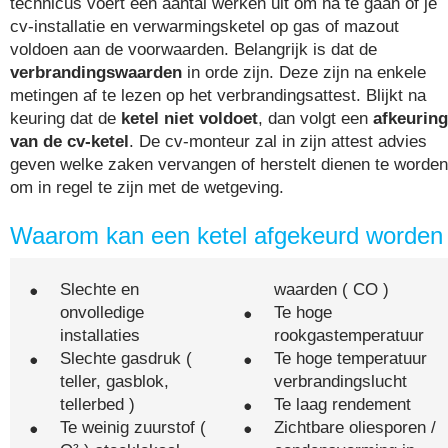
technicus voert een aantal werken uit om na te gaan of je
cv-installatie en verwarmingsketel op gas of mazout
voldoen aan de voorwaarden. Belangrijk is dat de
verbrandingswaarden
in orde zijn. Deze zijn na enkele
metingen af te lezen op het verbrandingsattest. Blijkt na
keuring dat de
ketel niet voldoet
, dan volgt een
afkeuring
van de cv-ketel
. De cv-monteur zal in zijn attest advies
geven welke zaken vervangen of herstelt dienen te worden
om in regel te zijn met de wetgeving.
Waarom kan een ketel afgekeurd worden
Slechte en
waarden ( CO )
onvolledige
Te hoge
installaties
rookgastemperatuur
Slechte gasdruk (
Te hoge temperatuur
teller, gasblok,
verbrandingslucht
tellerbed )
Te laag rendement
Te weinig zuurstof (
Zichtbare oliesporen /